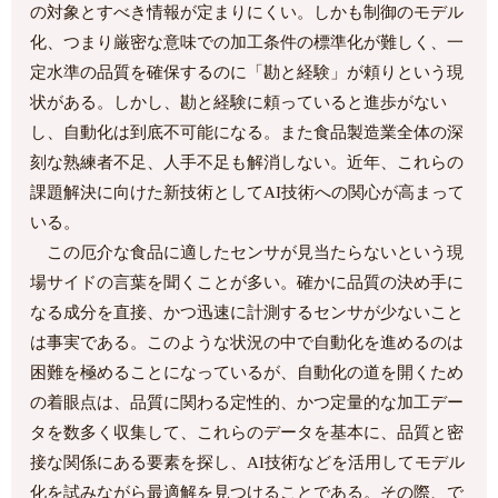
の対象とすべき情報が定まりにくい。しかも制御のモデル
化、つまり厳密な意味での加工条件の標準化が難しく、一
定水準の品質を確保するのに「勘と経験」が頼りという現
状がある。しかし、勘と経験に頼っていると進歩がない
し、自動化は到底不可能になる。また食品製造業全体の深
刻な熟練者不足、人手不足も解消しない。近年、これらの
課題解決に向けた新技術としてAI技術への関心が高まって
いる。
この厄介な食品に適したセンサが見当たらないという現
場サイドの言葉を聞くことが多い。確かに品質の決め手に
なる成分を直接、かつ迅速に計測するセンサが少ないこと
は事実である。このような状況の中で自動化を進めるのは
困難を極めることになっているが、自動化の道を開くため
の着眼点は、品質に関わる定性的、かつ定量的な加工デー
タを数多く収集して、これらのデータを基本に、品質と密
接な関係にある要素を探し、AI技術などを活用してモデル
化を試みながら最適解を見つけることである。その際、で