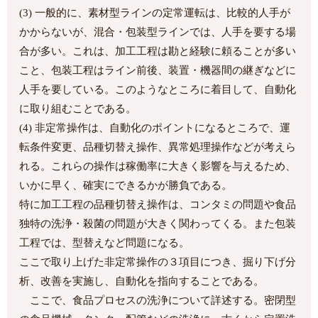
(3) 一般的に、素材型ラインの定常運転は、比較的人手が
かからないが、混合・包装型ラインでは、人手を要する場
合が多い。これは、加工工程は勘と経験に頼ることが多い
こと、包装工程はライン前後、装置・機器間の継ぎなどに
人手を要している。このようなところに着目して、自動化
に取り組むことである。
(4) 非定常操作は、自動化のポイントになるところで、運
転条件変更、品種切替え操作、異常処理操作などが考えら
れる。これらの操作は稼働率に大きく影響を与えるため、
いかに早く、確実にできるかが勝負である。
特に加工工程の品種切替え操作は、コンタミの問題や食品
独特の洗浄・殺菌の問題が大きく関わってくる。また包装
工程では、型替えなど問題になる。
ここで取り上げた非定常操作の３項目につき、掘り下げ分
析、改善を実施し、自動化を指向することである。
ここで、食品プロセスの洗浄について詳述する。密閉型