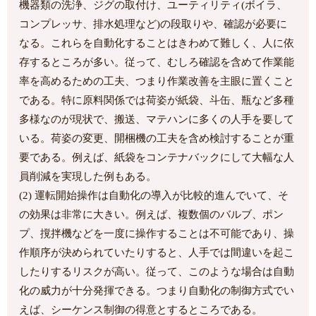
機器類の洗浄、ジグの取付け、ユーティリティ(ボイラ、
コンプレッサ、排水処理など)の段取りや、確認が必要に
なる。これらを自動化することはきわめて難しく、人に依
存するところが多い。従って、むしろ確認を含めて作業能
率を高めるための工夫、つまり作業改善を主眼に置くこと
である。特に原料関係では荷姿が紙袋、斗缶、瓶など多種
多様なのが現状で、搬送、マテハンに多くの人手を要して
いる。荷姿の変更、開梱機の工夫を含め検討することが重
要である。例えば、紙袋をコンテナバックにして大幅な人
員削減を実現した例もある。
(2) 運転開始操作は自動化の導入が比較的進んでいて、そ
の効果は非常に大きい。例えば、複数個のバルブ、ポン
プ、撹拌機などを一度に操作することは不可能であり、操
作順序が決められていたりすると、人手では間違いを起こ
したりするリスクが高い。従って、このような場合は自動
化の威力が十分発揮できる。つまり自動化の制御方式でい
えば、シーケンス制御の得意とするところである。