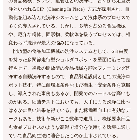
の食品機械、タンク、配管などの洗浄に、古くから定置洗
浄といわれるCIP（Cleaning In Place）方式が採用され、自
動化を組み込んだ洗浄システムとして液体系のプロセスで
多くの導入されている。しかし、多勢を占める食品機械
や、厄介な粉体、固形物、柔軟体を扱うプロセスでは、相
変わらず洗浄が最大の悩みになっている。
開放型の食品加工機械の洗浄システムとして、6自由度
を持った多関節走行型ショルダロボットを壁面に沿って走
行させて、複数の開放型の食品機械を順次フォーミング洗
浄する自動洗浄するもので、食品製造設備としての洗浄ロ
ボット技術、特に耐環境条件および衛生・安全条件を克服
し、導入された事例もあるが、開発でのハードルは高いも
のがある。細菌テストにおいても、人手による洗浄に比べ
はるかに良い結果を得ている。また稼働率向上に有効なデ
ータもある。技術革新がここ数年で進展し、機械要素部品
も食品プロセスのような高湿で塩分を使用する環境に適し
ていて食品衛生法に適合したものが上市されている。