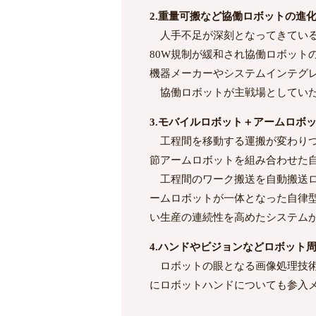
2.重量可搬など協働ロボットの進
人手不足が深刻となってきている
80W規制が緩和され協働ロボッ
機器メーカーやシステムインテグ
協働ロボットが主戦場としていた
3.モバイルロボット＋アームロボ
工程間を移動する運搬が変わりつ
節アームロボットを組み合わせた
工程間のワーク搬送を自動搬送ロ
ームロボットが一体となった自律
い生産の連続性を高めたシステム
4.ハンドやビジョンなどロボット
ロボットの眼となる画像処理技術
にロボットハンドについても参入