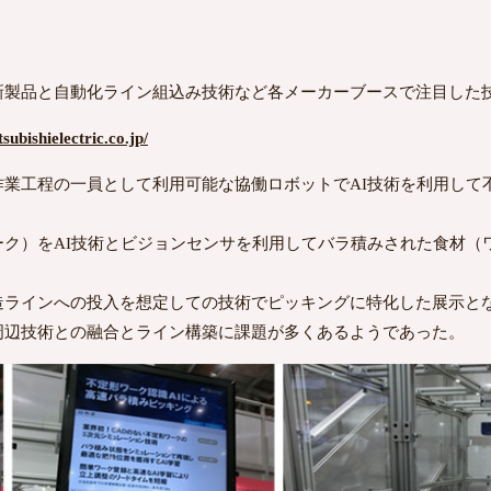
製品と自動化ライン組込み技術など各メーカーブースで注目した
subishielectric.co.jp/
作業工程の一員として利用可能な協働ロボットでAI技術を利用して
ーク）をAI技術とビジョンセンサを利用してバラ積みされた食材（
造ラインへの投入を想定しての技術でピッキングに特化した展示と
周辺技術との融合とライン構築に課題が多くあるようであった。