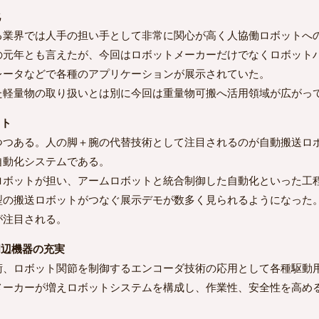
化
業界では人手の担い手として非常に関心が高く人協働ロボットへ
トの元年とも言えたが、今回はロボットメーカーだけでなくロボット
レータなどで各種のアプリケーションが展示されていた。
軽量物の取り扱いとは別に今回は重量物可搬へ活用領域が広がっ
ット
つある。人の脚＋腕の代替技術として注目されるのが自動搬送ロ
自動化システムである。
ボットが担い、アームロボットと統合制御した自動化といった工
型の搬送ロボットがつなぐ展示デモが数多く見られるようになった
が注目される。
周辺機器の充実
、ロボット関節を制御するエンコーダ技術の応用として各種駆動
メーカーが増えロボットシステムを構成し、作業性、安全性を高め