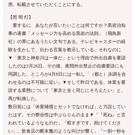
用、転載させていただくことにする。
【照 明 灯】
要するに、あなたが言いたいことは何ですか？黒岩治知
事の著書「メッセージ力を高める黒岩の法則」（飛鳥新
社）の帯にあるうたい文句である。テレビキャスターの経
験を生かして、伝わる言葉を教示している。それなのに
▼「東京と神奈川は一体だ」という理由で外出自粛を要請
したのは3月26日。その後、夜間外出禁止の自粛要請にも
同調した。ところが4月8日には一転し「（都と）歩調を合
わせるのは不可能に近い」▼そして昨日である。休業を要
請する業態について「東京と全く同じにそろえたい」と、
再び転換した。
数日前には「休業補償とセットでなければ」と力説してい
たはず。その整合性は中ぶらりんのまま▼「『死ね』と言
われているようなものだ」「暇すぎです。助けてくださ
い」。飲食店の断末魔のような叫びが響く。「一刻一秒を