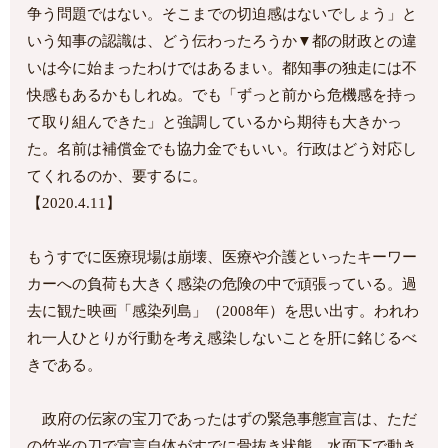
争う問題ではない。そこまでの切迫感はないでしょう」と
いう知事の認識は、どう伝わったろうか▼都の財政との違
いは今に始まったわけではあるまい。都知事の独走には不
快感もあるかもしれぬ。でも「ずっと前から危機感を持っ
て取り組んできた」と強調しているから期待も大きかっ
た。名前は補償金でも協力金でもいい。行政はどう対応し
てくれるのか、要するに。
【2020.4.11】
もうすでに医療現場は崩壊、医療や介護といったキーワー
カーへの負荷も大きく感染の危険の中で頑張っている。過
去に観た映画「感染列島」（2008年）を思い出す。われわ
れ一人ひとりが行動を考え感染しないことを肝に銘じるべ
きである。
政府の伝家の宝刀であったはずの緊急事態宣言は、ただ
の竹光の刀で宣言自体がすでに骨抜き状態。水面下で動き