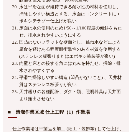
床は平滑な面が維持できる耐水性の材料を使用し、
掃除しやすい構造とする。床面はコンクリートにエ
ポキシテラゾー仕上げが良い
床面は水の使用のため1/50～1/100程度の傾斜をもた
せ、排水されやすいようにする
凹凸のないフラットな壁面とし、跳ね水などによる
腐食を避けある程度耐衝撃性のある材質を使用する
(ステンレス板張りまたはエポキシ塗装等が良い)
内壁と床との接する角には丸みを持たせ、掃除・排
水されやすくする
平滑で掃除しやすい構造 (凹凸がないこと) 、天井材
質はステンレス板張りが良い
天井廻りの各種配管、ダクト類、照明器具は天井面
より露出させない
■ 清潔作業区域 仕上工程（1）作業場
仕上作業場は半製品を加工 (細工・装飾等) して仕上げ、