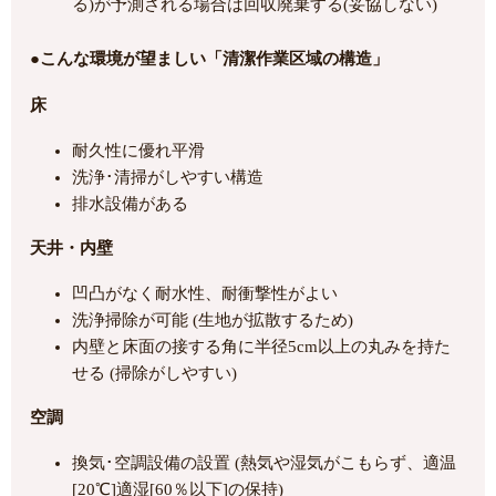
る)が予測される場合は回収廃棄する(妥協しない)
●こんな環境が望ましい「清潔作業区域の構造」
床
耐久性に優れ平滑
洗浄･清掃がしやすい構造
排水設備がある
天井・内壁
凹凸がなく耐水性、耐衝撃性がよい
洗浄掃除が可能 (生地が拡散するため)
内壁と床面の接する角に半径5cm以上の丸みを持た
せる (掃除がしやすい)
空調
換気･空調設備の設置 (熱気や湿気がこもらず、適温
[20℃]適湿[60％以下]の保持)