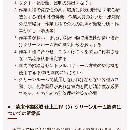
ダクト・配管類、照明の露出をなくす
作業工程で発塵性の高い場所に排気 (吸気) を取る構
造とする(例えば包装機・作業人員の多い所・紙箱類
の成型場所・作業工程での人の動きが頻繁な所・作
業が忙しい場所等)
作業者が多い、または取扱い物で発塵性が多い場合
はクリーンルーム内の換気回数を多くする
作業工程に合わせ、ごみ・ほこりを製品に付着させ
ない気流形状を選定する
室内の掃除はセントラルバキューム方式の掃除機を
使用する(排気を室内に出さない)
クリーンルームで使用しなければならない各種ガス
類、水、化学薬品があれば室内と同じ清浄度が必要
である。そのための別管理や対策が必要
■ 清潔作業区域 仕上工程（3）クリーンルーム設備に
ついての留意点
細菌・異物混入は製品の品質に大きく影響を及ぼす。ク