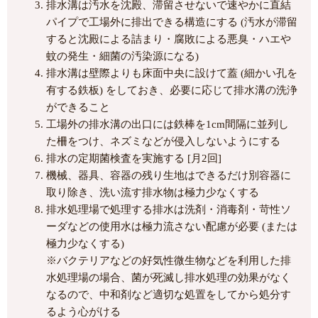
排水溝は汚水を沈殿、滞留させないで速やかに直結
パイプで工場外に排出できる構造にする (汚水が滞留
すると沈殿による詰まり・腐敗による悪臭・ハエや
蚊の発生・細菌の汚染源になる)
排水溝は壁際よりも床面中央に設けて蓋 (細かい孔を
有する鉄板) をしておき、必要に応じて排水溝の洗浄
ができること
工場外の排水溝の出口には鉄棒を1cm間隔に並列し
た柵をつけ、ネズミなどが侵入しないようにする
排水の定期菌検査を実施する [月2回]
機械、器具、容器の残り生地はできるだけ別容器に
取り除き、洗い流す排水物は極力少なくする
排水処理場で処理する排水は洗剤・消毒剤・苛性ソ
ーダなどの使用水は極力流さない配慮が必要 (または
極力少なくする)
※バクテリアなどの好気性微生物などを利用した排
水処理場の場合、菌が死滅し排水処理の効果がなく
なるので、中和剤など適切な処置をしてから処分す
るよう心がける