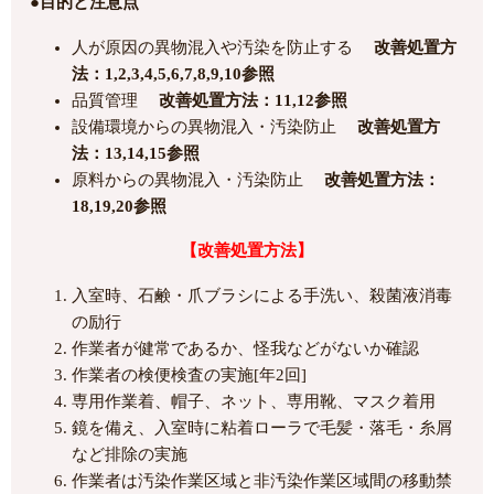
●目的と注意点
人が原因の異物混入や汚染を防止する
改善処置方
法：1,2,3,4,5,6,7,8,9,10参照
品質管理
改善処置方法：11,12参照
設備環境からの異物混入・汚染防止
改善処置方
法：13,14,15参照
原料からの異物混入・汚染防止
改善処置方法：
18,19,20参照
【改善処置方法】
入室時、石鹸・爪ブラシによる手洗い、殺菌液消毒
の励行
作業者が健常であるか、怪我などがないか確認
作業者の検便検査の実施[年2回]
専用作業着、帽子、ネット、専用靴、マスク着用
鏡を備え、入室時に粘着ローラで毛髪・落毛・糸屑
など排除の実施
作業者は汚染作業区域と非汚染作業区域間の移動禁