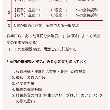
【夏季】温度：±[ ]℃/湿度：[ ]％の空気調和
2
【冬季】温度：±[ ]℃/湿度：[ ]％の空気調和
3
人間が快適に作業、実験できる一般空調
作業用途にあった適切な温湿度にする(用途によって温湿
度の要求が異なる)
［ ］
の空欄設定は、用途ごとに記載する
5.室内の機械類と排気が必要な装置を調べておく
設置機械の発塵性の有無・発熱性の有無等
機械、装置の台数
必要電力量
機械の稼動時間
排気装置の内容 (発生ガス類、ブロア、エアシリンダ
の排気量)等