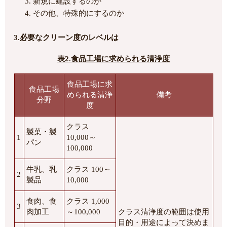
新規に建設するのか
その他、特殊的にするのか
3.必要なクリーン度のレベルは
表2.食品工場に求められる清浄度
食品工場に求
食品工場
められる清浄
備考
分野
度
クラス
製菓・製
1
10,000～
パン
100,000
牛乳、乳
クラス 100～
2
製品
10,000
食肉、食
クラス 1,000
3
肉加工
～100,000
クラス清浄度の範囲は使用
目的・用途によって決めま