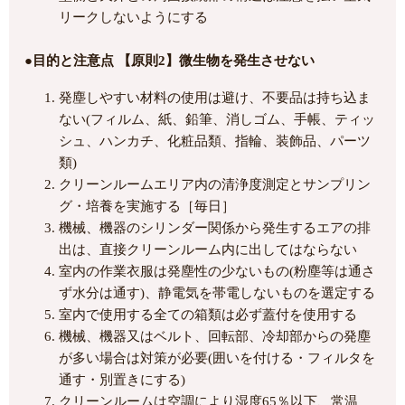
リークしないようにする
●目的と注意点 【原則2】微生物を発生させない
発塵しやすい材料の使用は避け、不要品は持ち込ま
ない(フィルム、紙、鉛筆、消しゴム、手帳、ティッ
シュ、ハンカチ、化粧品類、指輪、装飾品、パーツ
類)
クリーンルームエリア内の清浄度測定とサンプリン
グ・培養を実施する［毎日］
機械、機器のシリンダー関係から発生するエアの排
出は、直接クリーンルーム内に出してはならない
室内の作業衣服は発塵性の少ないもの(粉塵等は通さ
ず水分は通す)、静電気を帯電しないものを選定する
室内で使用する全ての箱類は必ず蓋付を使用する
機械、機器又はベルト、回転部、冷却部からの発塵
が多い場合は対策が必要(囲いを付ける・フィルタを
通す・別置きにする)
クリーンルームは空調により湿度65％以下、常温