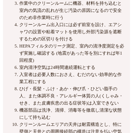
作業中のクリーンルームに機器、材料を持ち込むと
室内の気流の乱れが生じ汚染の原因になるので安全
のため非作業時に行う
クリーンルーム出入口には必ず前室を設け、エアシ
ャワの設置や粘着マットを使用し外部汚染源を遮断
するための区切りを付ける
HEPAフィルタのリーク測定、室内の清浄度測定を必
ず実施し確認する (地震があった等を別にすれば年1
回程度)
室内清浄空気は24時間連続運転とする
入室者は必要人数におさえ、むだのない効率的な作
業工程にする
ひげ・長髪・ふけ・あか・伸び爪・ひどい脂手の
人、また体調不良・アレルギー体質の人(くしゃみ・
せき、また皮膚疾患の出る症状等)は入室できない
機器部品は洗浄、清掃、消毒等を徹底し清潔な状態
にして持ち込む
クリーンルームエリアの天井は耐震構造とし、特に
壁側と天井との周囲接続部の構造は注意を払い空気