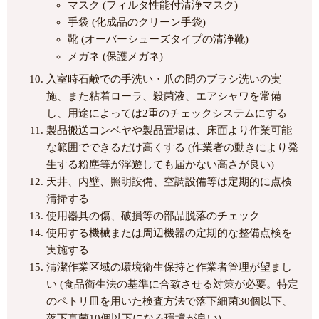
マスク (フィルタ性能付清浄マスク)
手袋 (化成品のクリーン手袋)
靴 (オーバーシューズタイプの清浄靴)
メガネ (保護メガネ)
入室時石鹸での手洗い・爪の間のブラシ洗いの実
施、また粘着ローラ、殺菌液、エアシャワを常備
し、用途によっては2重のチェックシステムにする
製品搬送コンベヤや製品置場は、床面より作業可能
な範囲でできるだけ高くする (作業者の動きにより発
生する粉塵等が浮遊しても届かない高さが良い)
天井、内壁、照明設備、空調設備等は定期的に点検
清掃する
使用器具の傷、破損等の部品脱落のチェック
使用する機械または周辺機器の定期的な整備点検を
実施する
清潔作業区域の環境衛生保持と作業者管理が望まし
い (食品衛生法の基準に合致させる対策が必要。特定
のペトリ皿を用いた検査方法で落下細菌30個以下、
落下真菌10個以下になる環境が良い)