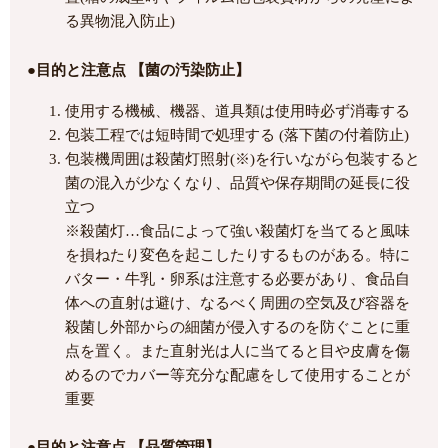
る異物混入防止)
●目的と注意点 【菌の汚染防止】
使用する機械、機器、道具類は使用時必ず消毒する
包装工程では短時間で処理する (落下菌の付着防止)
包装機周囲は殺菌灯照射(※)を行いながら包装すると
菌の混入が少なくなり、品質や保存期間の延長に役
立つ
※殺菌灯…食品によって強い殺菌灯を当てると風味
を損ねたり変色を起こしたりするものがある。特に
バター・牛乳・卵系は注意する必要があり、食品自
体への直射は避け、なるべく周囲の空気及び容器を
殺菌し外部からの細菌が侵入するのを防ぐことに重
点を置く。また直射光は人に当てると目や皮膚を傷
めるのでカバー等充分な配慮をして使用することが
重要
●目的と注意点 【品質管理】