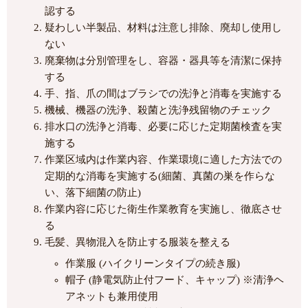
認する
疑わしい半製品、材料は注意し排除、廃却し使用し
ない
廃棄物は分別管理をし、容器・器具等を清潔に保持
する
手、指、爪の間はブラシでの洗浄と消毒を実施する
機械、機器の洗浄、殺菌と洗浄残留物のチェック
排水口の洗浄と消毒、必要に応じた定期菌検査を実
施する
作業区域内は作業内容、作業環境に適した方法での
定期的な消毒を実施する(細菌、真菌の巣を作らな
い、落下細菌の防止)
作業内容に応じた衛生作業教育を実施し、徹底させ
る
毛髪、異物混入を防止する服装を整える
作業服 (ハイクリーンタイプの続き服)
帽子 (静電気防止付フード、キャップ) ※清浄ヘ
アネットも兼用使用