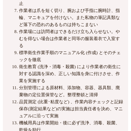
止
作業者は爪を短く切り、腕および手指に腕時計、指
輪、マニキュアを付けない。また私物の筆記具類な
ど落下の恐れのあるものは持ちこまない
作業場には訪問者はできるだけ立ち入らせない。や
むを得ない場合は作業者と同等の服装着衣で入室す
る
標準衛生作業手順のマニュアル化 (作成) とそのチェ
ックを徹底
衛生教育 (洗浄・消毒・殺菌) により作業者の衛生に
対する認識を深め、正しい知識を身に付けさせ、作
業を実施する
分別管理による原材料、添加物、容器、器具類、廃
棄物の定位置保管など。整理整頓と清掃
品質測定 (比重･粘度など) 、作業内容チェックと記録
保存(測定結果など)の実施は担当責任者を決め、マニ
ュアルに沿って実施
機械用具は作業開始・後に必ず洗浄、消毒、殺菌、
乾燥を励行