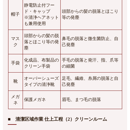
静電防止付フー
ド・キャップ
頭部からの髪の脱落とほこり
帽子
※清浄ヘアネット
等の発塵
も兼用使用
頭部からの髪の脱
マス
鼻毛の脱落と微生菌防止、自
落とほこり等の発
ク
己発塵
塵
化成品、布製品の
手毛の脱落と発汗、指、爪等
手袋
クリーン手袋
の細菌
オーバーシューズ
足毛、繊維、糸屑の脱落と自
靴
タイプの清浄靴
己発塵
メガ
保護メガネ
眉毛、まつ毛の脱落
ネ
■ 清潔区域作業 仕上工程（2）クリーンルーム