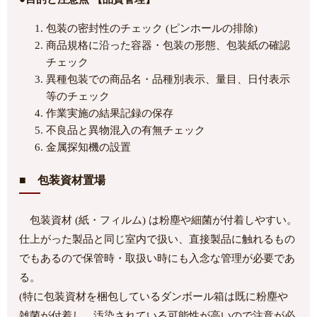
包装の密封性のチェック (ピンホールの排除)
商品規格に沿った容器・包装の形態、包装紙の確認
チェック
異種包装での商品名・品種別表示、量目、日付表示
等のチェック
作業実施の結果記録の保存
不良品と異物混入の有無チェック
金属探知機の設置
■ 包装資材置場
包装資材 (紙・フィルム) は粉塵や細菌が付着しやすい。
仕上がった製品と同じ室内で扱い、直接製品に触れるもの
でもあるので保管時・取扱い時にも入念な管理が必要であ
る。
(特に包装資材を梱包しているダンボール箱は既に粉塵や
雑菌が付着し、汚染されている可能性が高いので注意が必