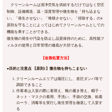
クリーンルームは清浄空気を供給するだけではなく空圧
制御、設備構造、温・湿度管理や微生物を「持ち込まな
い」「発生させない」「堆積させない」「排除する」の4
原則を守ることによってはじめてクリーンルームとしての
機能を果すことができる。
微生物の発生や汚染を防止し品質保持のために、高性能フ
ィルタの使用と日常管理の徹底が大切である。
【改善処置方法】
●目的と注意点 【原則1】微生物を持ちこまない
クリーンルームエリアは陽圧にし、差圧ダンパ等で
調節できること
作業者は入室の際に着替え、靴の履き替え、帽子・
ネット・マスクの着用、手洗い、手袋の交換、粘着
ローラ、消毒等を実行し衛生管理を徹底して入室す
る