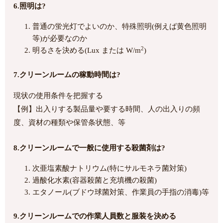
6.照明は?
普通の蛍光灯でよいのか、特殊照明(例えば黄色照明
等)が必要なのか
2
明るさを決める(Lux または W/m
)
7.クリーンルームの稼動時間は?
現状の使用条件を把握する
【例】出入りする製品量や要する時間、人の出入りの頻
度、資材の種類や保管条状態、等
8.クリーンルームで一般に使用する殺菌剤は?
次亜塩素酸ナトリウム(特にサルモネラ菌対策)
過酸化水素(容器殺菌と充填機の殺菌)
エタノール(ブドウ球菌対策、作業員の手指の消毒)等
9.クリーンルームでの作業人員数と服装を決める