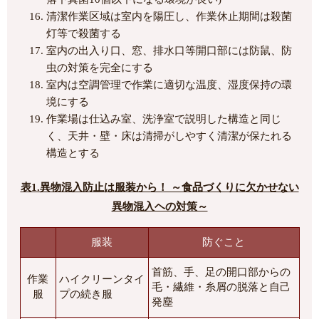
清潔作業区域は室内を陽圧し、作業休止期間は殺菌
灯等で殺菌する
室内の出入り口、窓、排水口等開口部には防鼠、防
虫の対策を完全にする
室内は空調管理で作業に適切な温度、湿度保持の環
境にする
作業場は仕込み室、洗浄室で説明した構造と同じ
く、天井・壁・床は清掃がしやすく清潔が保たれる
構造とする
表1.異物混入防止は服装から！ ～食品づくりに欠かせない
異物混入ヘの対策～
服装
防ぐこと
首筋、手、足の開口部からの
作業
ハイクリーンタイ
毛・繊維・糸屑の脱落と自己
服
プの続き服
発塵