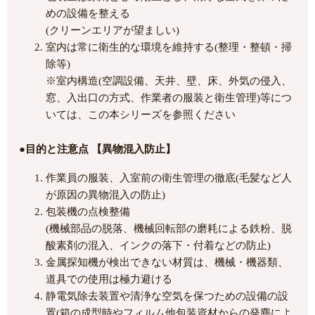
めの設備を整える
(クリーンエリアが望ましい)
室内は常に衛生的な環境を維持する(整理・整頓・掃
除等)
※室内構造(空調設備、天井、壁、床、外気の侵入、
窓、入出口の方式、作業者の服装と衛生管理)等につ
いては、この本シリーズを参照ください
●目的と注意点 【異物混入防止】
作業員の服装、入室前の衛生管理の徹底(毛髪など人
が原因の異物混入の防止)
包装機の点検整備
(機械部品の脱落、機械回転部の磨耗による鉄粉、脱
酸素剤の混入、インクの落下・付着などの防止)
金属探知機が検出できない材質は、機械・機器類、
道具での使用は極力避ける
静電気除去装置や清浄な空気を保つための設備の設
置(箱の成型時やフィルム他包装資材からの発塵によ