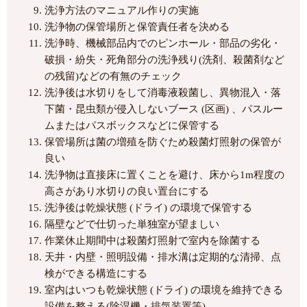
洗浄方法のマニュアル作りの実施
洗浄物の保管場所と保管責任者を決める
洗浄時、機械部品内でのピンホール・部品の劣化・
破損・紛失・死角部分の洗浄残り(洗剤、殺菌剤など
の残留)などの有無のチェック
洗浄後は水切りをして消毒液殺菌し、異物混入・落
下菌・昆虫類が侵入しないブース (区画) 、パスルー
ムまたはパスボックスなどに保管する
保管場所は菌の増殖を防ぐため殺菌灯照射の保管が
良い
洗浄物は直接床に置くことを避け、床から1m程度の
高さがあり水切りの良い置台にする
洗浄後は乾燥状態 (ドライ) の環境で保管する
隔壁などで仕切った単独室が望ましい
作業休止期間中は殺菌灯照射で室内を除菌する
天井・内壁・照明設備・排水溝は定期的な清掃、点
検ができる構造にする
室内はいつも乾燥状態 (ドライ) の環境を維持できる
設備を整える(除湿機・排気装置等)