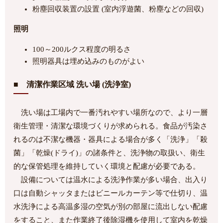
粉塵回収装置の設置 (室内浮遊菌、粉塵などの回収)
照明
100～200ルクス程度の明るさ
照明器具は埋め込みのものがよい
■ 清潔作業区域 洗い場 (洗浄室)
洗い場は工場内で一番汚れやすい場所なので、より一層
衛生管理・清潔な環境づくりが求められる。食品が汚染さ
れるのは不潔な機器・器具による場合が多く「洗浄」「殺
菌」「乾燥(ドライ)」の諸条件と、洗浄物の取扱い、衛生
的な保管処理を維持していく環境と配慮が必要である。
設備については温水による洗浄作業が多い場合、出入り
口は自動シャッタまたはビニールカーテン等で仕切り、温
水洗浄による高温多湿の空気が別の部屋に流出しない配慮
をすること、また作業終了後除湿機を使用して室内を乾燥