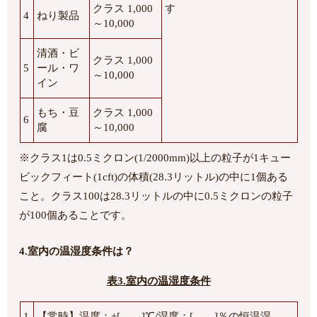
クラス 1,000
す
4
ねり製品
～10,000
清酒・ビ
クラス 1,000
5
ール・ワ
～10,000
イン
もち・豆
クラス 1,000
6
腐
～10,000
※クラス1は0.5ミクロン(1/2000mm)以上の粒子が1キュー
ビックフィート(1cft)の体積(28.3リットル)の中に1個ある
こと。クラス100は28.3リットルの中に0.5ミクロンの粒子
が100個あることです。
4.室内の温湿度条件は？
表3.室内の温湿度条件
1
【常時】温度：±[ ]℃/湿度：[ ]％の恒温湿