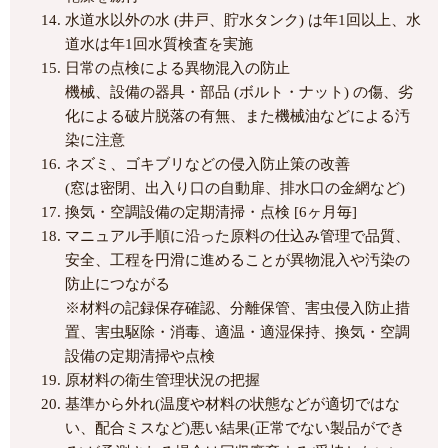
水道水以外の水 (井戸、貯水タンク) は年1回以上、水
道水は年1回水質検査を実施
日常の点検による異物混入の防止
機械、設備の器具・部品 (ボルト・ナット) の傷、劣
化による破片脱落の有無、また機械油などによる汚
染に注意
ネズミ、ゴキブリなどの侵入防止策の改善
(窓は密閉、出入り口の自動扉、排水口の金網など)
換気・空調設備の定期清掃・点検 [6ヶ月毎]
マニュアル手順に沿った原料の仕込み管理で品質、
安全、工程を円滑に進めることが異物混入や汚染の
防止につながる
※材料の記録保存確認、分離保管、害虫侵入防止措
置、害虫駆除・消毒、適温・適湿保持、換気・空調
設備の定期清掃や点検
原材料の衛生管理状況の把握
基準から外れ(温度や材料の状態などが適切ではな
い、配合ミスなど)悪い結果(正常でない製品ができ