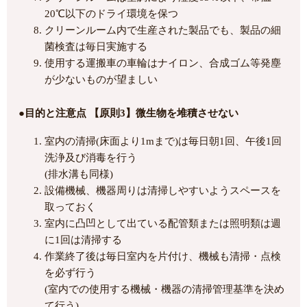
20℃以下のドライ環境を保つ
クリーンルーム内で生産された製品でも、製品の細
菌検査は毎日実施する
使用する運搬車の車輪はナイロン、合成ゴム等発塵
が少ないものが望ましい
●目的と注意点 【原則3】微生物を堆積させない
室内の清掃(床面より1mまで)は毎日朝1回、午後1回
洗浄及び消毒を行う
(排水溝も同様)
設備機械、機器周りは清掃しやすいようスペースを
取っておく
室内に凸凹として出ている配管類または照明類は週
に1回は清掃する
作業終了後は毎日室内を片付け、機械も清掃・点検
を必ず行う
(室内での使用する機械・機器の清掃管理基準を決め
て行う)