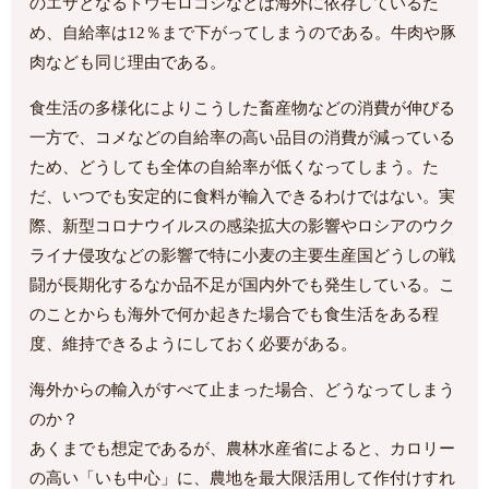
のエサとなるトウモロコシなどは海外に依存しているた
め、自給率は12％まで下がってしまうのである。牛肉や豚
肉なども同じ理由である。
食生活の多様化によりこうした畜産物などの消費が伸びる
一方で、コメなどの自給率の高い品目の消費が減っている
ため、どうしても全体の自給率が低くなってしまう。た
だ、いつでも安定的に食料が輸入できるわけではない。実
際、新型コロナウイルスの感染拡大の影響やロシアのウク
ライナ侵攻などの影響で特に小麦の主要生産国どうしの戦
闘が長期化するなか品不足が国内外でも発生している。こ
のことからも海外で何か起きた場合でも食生活をある程
度、維持できるようにしておく必要がある。
海外からの輸入がすべて止まった場合、どうなってしまう
のか？
あくまでも想定であるが、農林水産省によると、カロリー
の高い「いも中心」に、農地を最大限活用して作付けすれ