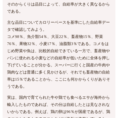
そのからくりは品目によって、自給率が大きく異なるから
である。
主な品目についてカロリーベースを基準にした自給率デー
タで確認してみよう。
コメ98％、魚介類54％、大豆22％、畜産物15％、野菜
76％、果物32％、小麦17％、油脂類3％である。コメをは
じめ野菜や魚は、比較的自給できている一方で、畜産物や
パンに使われる小麦などの自給率が低いために全体を押し
下げていることが分かる。スーパーに行くと国産の牛肉や
鶏肉などは普通に多く見かけるが、それでも畜産物の自給
率は15％であることから、ここにも何かからくりがありそ
うである。
実は、国内で育てられた牛や鶏でも食べるエサが海外から
輸入したものであれば、その分は自給したとは見なされな
いからである。例えば、鶏の卵は96％が国産であるが、鶏