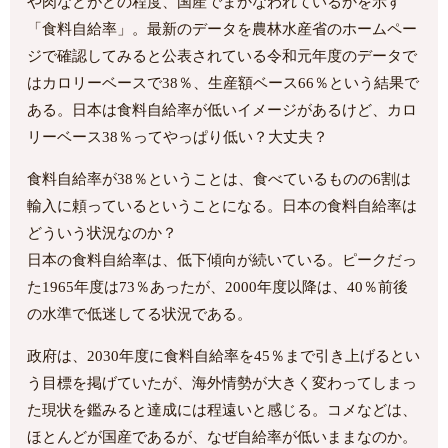
や肉などがどの程度、国産でまかなわれているかを示す
「食料自給率」。最新のデータを農林水産省のホームペー
ジで確認してみると公表されている令和元年度のデータで
はカロリーベースで38％、生産額ベース66％という結果で
ある。日本は食料自給率が低いイメージがあるけど、カロ
リーベース38％ってやっぱり低い？大丈夫？
食料自給率が38％ということは、食べているものの6割は
輸入に頼っているということになる。日本の食料自給率は
どういう状況なのか？
日本の食料自給率は、低下傾向が続いている。ピークだっ
た1965年度は73％あったが、2000年度以降は、40％前後
の水準で低迷してる状況である。
政府は、2030年度に食料自給率を45％まで引き上げるとい
う目標を掲げていたが、海外情勢が大きく変わってしまっ
た現状を鑑みると達成には程遠いと感じる。コメなどは、
ほとんどが国産であるが、なぜ自給率が低いままなのか。