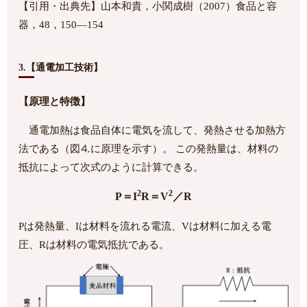
【引用・出典先】山本和貴，小関成樹（2007）食品と容
器，48，150―154
3.【通電加工技術】
【原理と特徴】
通電加熱は食品自体に電気を流して、発熱させる加熱方
法である（図⒋に原理を示す）。 この発熱量は、材料の
抵抗によって次式のように計算できる。
2
2
P＝I
R＝V
／R
Pは発熱量、Iは材料を流れる電流、Vは材料に加える電
圧、Rは材料の電気抵抗である。