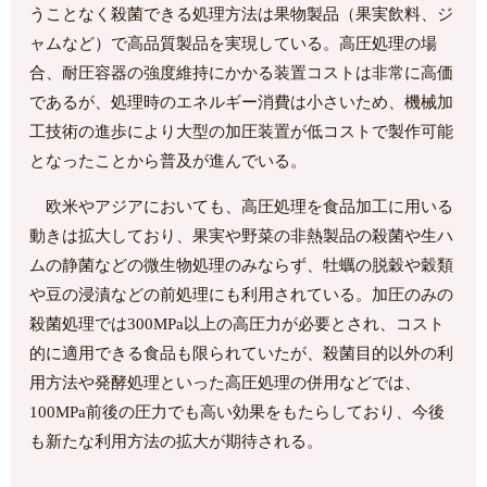
うことなく殺菌できる処理方法は果物製品（果実飲料、ジ
ャムなど）で高品質製品を実現している。高圧処理の場
合、耐圧容器の強度維持にかかる装置コストは非常に高価
であるが、処理時のエネルギー消費は小さいため、機械加
工技術の進歩により大型の加圧装置が低コストで製作可能
となったことから普及が進んでいる。
欧米やアジアにおいても、高圧処理を食品加工に用いる
動きは拡大しており、果実や野菜の非熱製品の殺菌や生ハ
ムの静菌などの微生物処理のみならず、牡蠣の脱穀や穀類
や豆の浸漬などの前処理にも利用されている。加圧のみの
殺菌処理では300MPa以上の高圧力が必要とされ、コスト
的に適用できる食品も限られていたが、殺菌目的以外の利
用方法や発酵処理といった高圧処理の併用などでは、
100MPa前後の圧力でも高い効果をもたらしており、今後
も新たな利用方法の拡大が期待される。