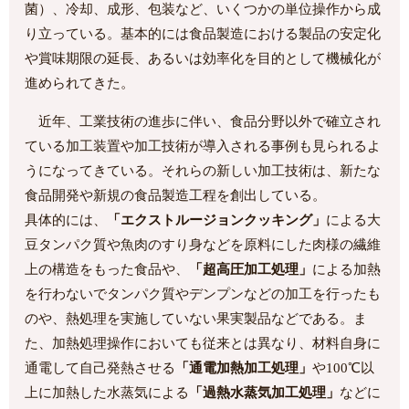
菌）、冷却、成形、包装など、いくつかの単位操作から成
り立っている。基本的には食品製造における製品の安定化
や賞味期限の延長、あるいは効率化を目的として機械化が
進められてきた。
近年、工業技術の進歩に伴い、食品分野以外で確立され
ている加工装置や加工技術が導入される事例も見られるよ
うになってきている。それらの新しい加工技術は、新たな
食品開発や新規の食品製造工程を創出している。
具体的には、
「エクストルージョンクッキング」
による大
豆タンパク質や魚肉のすり身などを原料にした肉様の繊維
上の構造をもった食品や、
「超高圧加工処理」
による加熱
を行わないでタンパク質やデンプンなどの加工を行ったも
のや、熱処理を実施していない果実製品などである。ま
た、加熱処理操作においても従来とは異なり、材料自身に
通電して自己発熱させる
「通電加熱加工処理」
や100℃以
上に加熱した水蒸気による
「過熱水蒸気加工処理」
などに