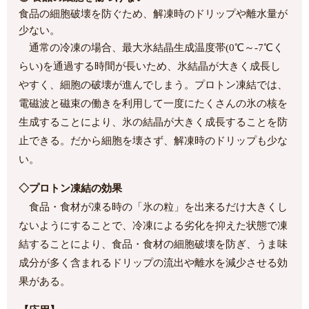
食品の細胞破壊を防ぐため、解凍時のドリップや離水量が
少ない。
通常の冷凍の場合、最大氷結晶生成温度帯(0℃～-7℃く
らい)を通過する時間が長いため、氷結晶が大きく成長し
やすく、細胞の破壊が進んでしまう。プロトン凍結では、
電磁波と磁束の働きを利用して一度にたくさんの氷の核を
生成することにより、氷の結晶が大きく成長することを防
止できる。だから細胞を壊さず、解凍時のドリップも少な
い。
◇プロトン凍結の効果
食品・食材が凍る時の「氷の粒」を出来るだけ大きくし
ないようにすることで、冷凍による劣化を抑えた状態で凍
結することにより、食品・食材の細胞破壊を防ぎ、うま味
成分が多く含まれるドリップの流出や離水を減少させる効
果がある。