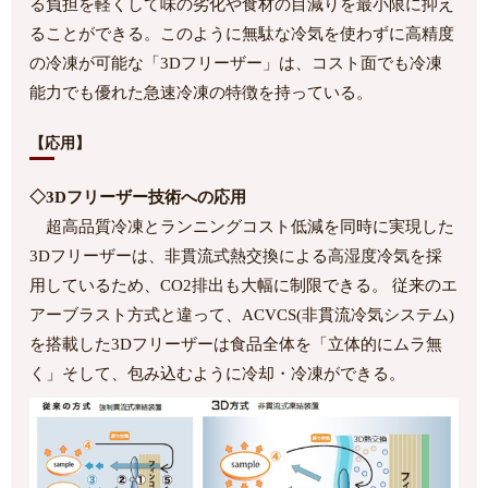
る負担を軽くして味の劣化や食材の目減りを最小限に抑え
ることができる。このように無駄な冷気を使わずに高精度
の冷凍が可能な「3Dフリーザー」は、コスト面でも冷凍
能力でも優れた急速冷凍の特徴を持っている。
【応用】
◇3Dフリーザー技術への応用
超高品質冷凍とランニングコスト低減を同時に実現した
3Dフリーザーは、非貫流式熱交換による高湿度冷気を採
用しているため、CO2排出も大幅に制限できる。 従来のエ
アーブラスト方式と違って、ACVCS(非貫流冷気システム)
を搭載した3Dフリーザーは食品全体を「立体的にムラ無
く」そして、包み込むように冷却・冷凍ができる。