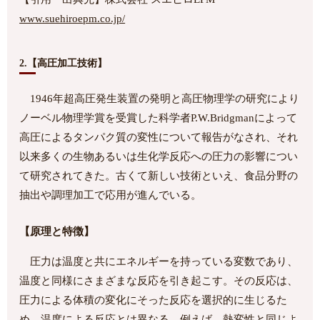
www.suehiroepm.co.jp/
2.【高圧加工技術】
1946年超高圧発生装置の発明と高圧物理学の研究により
ノーベル物理学賞を受賞した科学者P.W.Bridgmanによって
高圧によるタンパク質の変性について報告がなされ、それ
以来多くの生物あるいは生化学反応への圧力の影響につい
て研究されてきた。古くて新しい技術といえ、食品分野の
抽出や調理加工で応用が進んでいる。
【原理と特徴】
圧力は温度と共にエネルギーを持っている変数であり、
温度と同様にさまざまな反応を引き起こす。その反応は、
圧力による体積の変化にそった反応を選択的に生じるた
め、温度による反応とは異なる。例えば、熱変性と同じよ