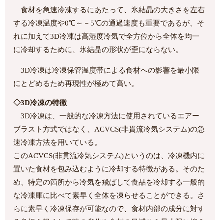
食材を急速冷凍するにあたって、氷結晶の大きさを左右
する冷凍温度や0℃～－5℃の通過速度も重要であるが、そ
れに加えて3D冷凍は高湿度冷気で全方位から全体を均一
に冷却するために、氷結晶の形状が歪にならない。
3D冷凍は冷凍保管温度帯による食材への影響を最小限
にとどめるため再現性が極めて高い。
◇3D冷凍の特徴
3D冷凍は、一般的な冷凍方法に使用されているエアー
ブラスト方式ではなく、ACVCS(非貫流冷気システム)の急
速冷凍方法を用いている。
このACVCS(非貫流冷気システム)というのは、冷凍機内に
置いた食材を包み込むように冷却する特徴がある。そのた
め、特定の箇所から冷気を飛ばして食品を冷却する一般的
な冷凍庫に比べて素早く全体を凍らせることができる。さ
らに素早く冷凍保存が可能なので、食材内部の成分に対す