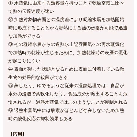
① 水蒸気に由来する熱容量を持つことで乾燥空気に比べ
て熱の伝達速度が速い
② 加熱対象物表面との温度差により凝縮水層を加熱開始
時に形成することとから潜熱による熱の伝播が可能で迅速
な加熱ができる
③ その凝縮水層からの過熱水上記雰囲気への再水蒸気化
で加熱時の乾燥が生じるために、加熱乾燥時の表層の硬化
が起こりにくい
④ 表面が湿った状態となるために表面に付着している微
生物の効果的な殺菌ができる
⑤ 蒸したり、ゆでるような従来の湿熱処理では、食品が
水分の浸透で柔軟化したり、食品成分が溶出することも危
惧されるが、過熱水蒸気ではこのようなことが抑制される
⑥ 過熱水蒸気中には酸素がほとんど存在しないため加熱
時の酸化反応の抑制効果もある
【応用】