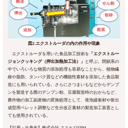
図2.エクストルーダの内の作用や現象
エクストルーダを用いた食品加工技術を
「エクストルー
ジョンクッキング（押出加熱加工法）」
と呼ぶ。閉鎖系の
中でいろいろな物質の添加処理も容易なことから、植物繊
維や脂肪、タンパク質などの機能性素材を添加した食品製
造にも用いられている。さらにさつまいもなどからデンプ
ンを製造する際のデンプン粕、豆腐製造時のおからなど、
農作物の加工副産物の変換処理として、発泡緩衝材や射出
成型用ペレット調整など生分改正素材の製造加工装置とし
ても使用されている。
【引用・出典先】株式会社 スエヒロEPM