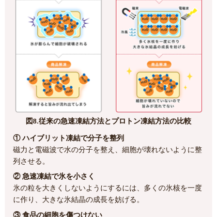
図8.従来の急速凍結方法とプロトン凍結方法
の比較
① ハイブリット凍結で分子を整列
磁力と電磁波で水の分子を整え、細胞が壊れないように整
列させる。
② 急速凍結で氷を小さく
氷の粒を大きくしないようにするには、多くの氷核を一度
に作り、大きな氷結晶の成長を妨げる。
③ 食品の細胞を傷つけない