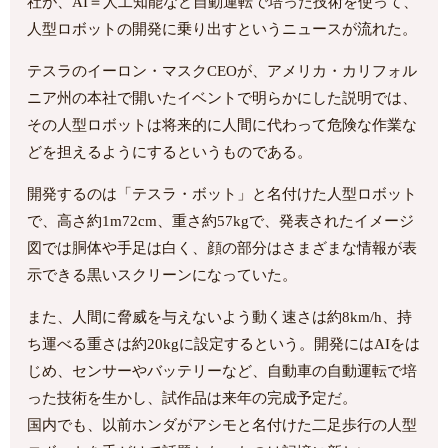
社が、AI＝人工知能など自動運転で培った技術を使って、
人型ロボットの開発に乗り出すというニュースが流れた。
テスラのイーロン・マスクCEOが、アメリカ・カリフォル
ニア州の本社で開いたイベントで明らかにした説明では、
その人型ロボットは将来的に人間に代わって危険な作業な
どを担えるようにするというものである。
開発するのは「テスラ・ボット」と名付けた人型ロボット
で、高さ約1m72cm、重さ約57kgで、発表されたイメージ
図では胴体や手足は白く、顔の部分はさまざまな情報が表
示できる黒いスクリーンになっていた。
また、人間に脅威を与えないよう動く速さは約8km/h、持
ち運べる重さは約20kgに設定するという。開発にはAIをは
じめ、センサーやバッテリーなど、自動車の自動運転で培
った技術を生かし、試作品は来年の完成予定だ。
国内でも、以前ホンダがアシモと名付けた二足歩行の人型