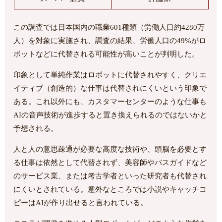
この調査では日本国内の職業601種類（労働人口約4280万
人）を対象に実施され、調査の結果、労働人口の49%がロ
ボットなどに代替される可能性が高いことが判明した。
印象として単純作業はロボットに代替されやすく、クリエ
イティブ（創造的）な仕事は代替されにくいという印象で
ある。これ以外にも、カスタマーセンターのような仕事も
AIの音声技術が進歩すると置き換えられるのではないかと
予想される。
人と人の意思疎通が必要な高度な技術や、頭脳を必要とす
る仕事は依然として代替されず、美容師やバスガイドなど
のサービス業、または考古学者といった研究者も代替され
にくいとされている。意外なところでは小説やキャッチコ
ピーはAIが作り出せると言われている。