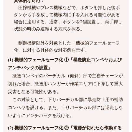
具体的な対応：
圧搾機械やプレス機械などで、ボタンを押した後ボ
タンから手を放して機械内に手を入れる可能性がある
場合に適用する。通常、ボタンを2個設置し、両手押し
状態の時のみ運転する方式を採る。
制御機構以外を対象とした「機械的フェールセーフ
化」に対する具体的な対応例を示す。
(1) 機械的フェールセーフ化 ①「暴走防止コンベヤおよび
アンチバックの設置」
搬送コンベヤのバーチカル（傾斜）部で主務チェーンが
切れた場合、搬送用ハンガーが作業エリアに下降して重大
災害となる可能性がある。
この対策として、下りバーチカル部に暴走防止用の補助
コンベヤを設ける。また、上りバーチカル部には逆走しな
いようにアンチバックを設ける。
(2) 機械的フェールセーフ化 ②「電源が切れたら作動する