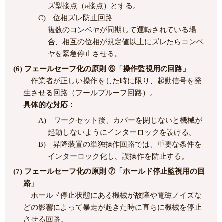
ズ型接点（a接点）とする。
C) 位相ズレ防止回路
複数のコンベヤが同期して運転されている場
合、相互の位相が規定値以上にズレたらコンベ
ヤを緊急停止させる。
(6) フェールセーフ化の原則 ⑥「操作監視用の回路」
作業者が正しい操作をした時に限り、起動信号を発
生させる回路（フールプルーフ回路）。
具体的な対応：
A) ワークセット後、カバーを閉じないと機械が
起動しないようにインターロックを設ける。
B) 昇降装置の単独操作回路では、重要な条件を
インターロック化し、誤操作を防止する。
(7) フェールセーフ化の原則 ⑦「ホールド停止監視用の回
路」
ホールド停止状態にある機械が故障や電磁ノイズな
どの影響によって暴走が起きた時に直ちに機械を停止
させる回路。