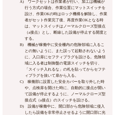
A) ワークセットは作業者が行い、加工は機械が
行う方式の場合、作業位置にマットスイッチを
設け、作業OKの時はロック機構を解除し、作業
者がセット作業完了後、再度作業OKとなる時
は、マットスイッチはノーマルクローズ型接点
（a接点）とし、断線した設備が停止する開度と
する。
B) 機械が稼働中に安全柵内の危険領域に入るこ
との無いように、また誤って起動されないよう
に、入口扉にセフティプラグを設ける。危険領
域に入る者は制御盤の電源スイッチを切り、
「スイッチ入れるな」の札を貼ってからセフテ
ィプラグを抜いて扉から入る。
C) 稼働部に設置した安全カバーを取り外した時
や、点検扉を開けた時に、自動的に接点が開い
て設備が停止するように、ノーマルクローズ型
接点式（a接点）のスイッチを設ける。
D) 設備が稼働中に、開口部から危険領域に侵入
したら設備を非常停止させるように開口部に光