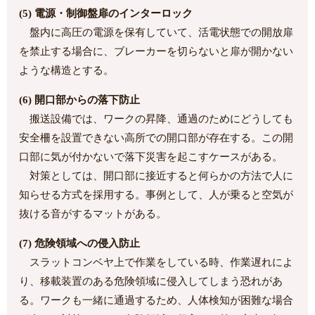
(5) 電源・制御盤扉のインターロック
盤内に高圧の電源を保有していて、活電状態での開放扉
を禁止する場合に、ブレーカーを切らないと扉が開かない
ような構造とする。
(6) 開口部からの落下防止
搬送設備では、ワークの昇降、通過のためにどうしても
安全柵を設置できない高所での開口部が存在する。この開
口部に気が付かないで落下災害を起こすケースがある。
対策としては、開口部に接近すると何らかの方法で人に
知らせる方式を採用する。事例として、人が乗ると空気が
抜ける音がするマットがある。
(7) 危険領域への侵入防止
スラットコンベヤ上で作業をしている時、作業遅れによ
り、移載装置のある危険領域に侵入してしまう恐れがあ
る。ワークも一緒に通過するため、人体検知が困難な場合