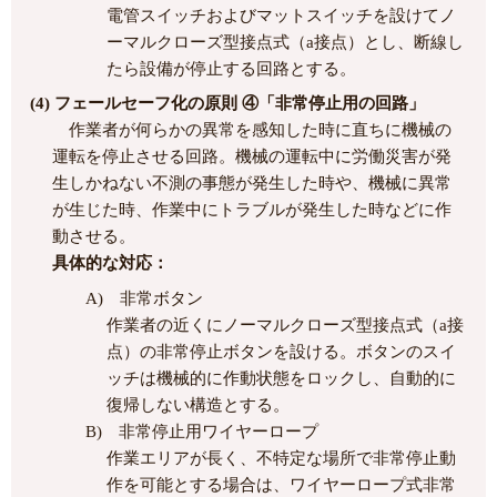
電管スイッチおよびマットスイッチを設けてノ
ーマルクローズ型接点式（a接点）とし、断線し
たら設備が停止する回路とする。
(4) フェールセーフ化の原則 ④「非常停止用の回路」
作業者が何らかの異常を感知した時に直ちに機械の
運転を停止させる回路。機械の運転中に労働災害が発
生しかねない不測の事態が発生した時や、機械に異常
が生じた時、作業中にトラブルが発生した時などに作
動させる。
具体的な対応：
A) 非常ボタン
作業者の近くにノーマルクローズ型接点式（a接
点）の非常停止ボタンを設ける。ボタンのスイ
ッチは機械的に作動状態をロックし、自動的に
復帰しない構造とする。
B) 非常停止用ワイヤーロープ
作業エリアが長く、不特定な場所で非常停止動
作を可能とする場合は、ワイヤーロープ式非常