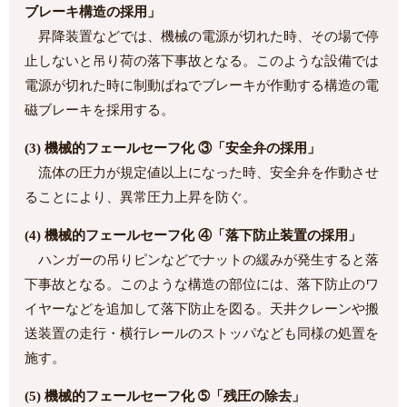
ブレーキ構造の採用」
昇降装置などでは、機械の電源が切れた時、その場で停
止しないと吊り荷の落下事故となる。このような設備では
電源が切れた時に制動ばねでブレーキが作動する構造の電
磁ブレーキを採用する。
(3) 機械的フェールセーフ化 ③「安全弁の採用」
流体の圧力が規定値以上になった時、安全弁を作動させ
ることにより、異常圧力上昇を防ぐ。
(4) 機械的フェールセーフ化 ④「落下防止装置の採用」
ハンガーの吊りピンなどでナットの緩みが発生すると落
下事故となる。このような構造の部位には、落下防止のワ
イヤーなどを追加して落下防止を図る。天井クレーンや搬
送装置の走行・横行レールのストッパなども同様の処置を
施す。
(5) 機械的フェールセーフ化 ➄「残圧の除去」