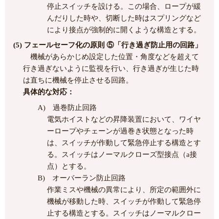
停止スイッチを設ける。この場合、ロープが緩
んだりした時や、切断した時はスプリングなど
により接点が強制的に開くような構造とする。
(5) フェールセーフ化の原則 ⑤「行き過ぎ防止用の回路」
機械があらかじめ設定した位置・角度などを超えて
行き過ぎないように監視を行い、行き過ぎが生じた時
は直ちに機械を停止させる回路。
具体的な対応：
A) 過巻防止回路
電気ホイストなどの昇降装置において、ワイヤ
ーロープやチェーンが過巻き状態となった時
は、スイッチが作動して緊急停止する構造とす
る。スイッチはノーマルクローズ型接点（a接
点）とする。
B) オーバーラン防止回路
作業ミスや機械の異常により、所定の範囲外に
機械が移動した時、スイッチが作動して緊急停
止する構造とする。スイッチはノーマルクロー