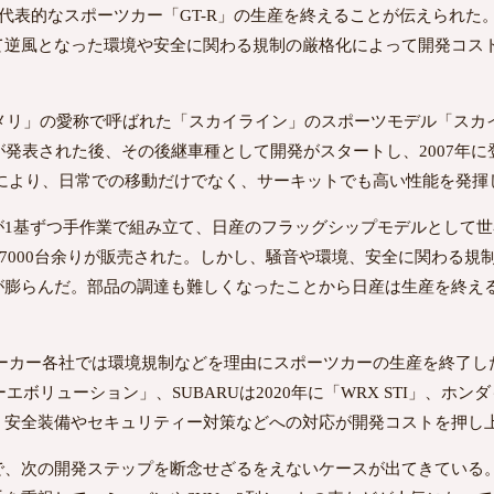
代表的なスポーツカー「GT-R」の生産を終えることが伝えられた
て逆風となった環境や安全に関わる規制の厳格化によって開発コス
ンメリ」の愛称で呼ばれた「スカイライン」のスポーツモデル「スカイラ
が発表された後、その後継車種として開発がスタートし、2007年に登
動により、日常での移動だけでなく、サーキットでも高い性能を発揮
が1基ずつ手作業で組み立て、日産のフラッグシップモデルとして世
1万7000台余りが販売された。しかし、騒音や環境、安全に関わる
が膨らんだ。部品の調達も難しくなったことから日産は生産を終える
メーカー各社では環境規制などを理由にスポーツカーの生産を終了
エボリューション」、SUBARUは2020年に「WRX STI」、ホンダ
、安全装備やセキュリティー対策などへの対応が開発コストを押し
で、次の開発ステップを断念せざるをえないケースが出てきている