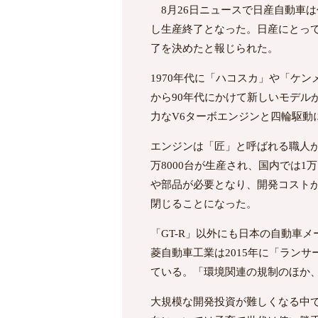
8月26日ニュースで日産自動車は
し生産終了となった。日産にとっ
了を決めたと報じられた。
1970年代に「ハコスカ」や「ケ
から90年代にかけて新しいモデル
力なV6ターボエンジンと四輪駆
エンジンは「匠」と呼ばれる職人
万8000台が生産され、国内では
や部品が必要となり、開発コスト
閉じることになった。
「GT-R」以外にも日本の自動車
菱自動車工業は2015年に「ランサー
ている。「環境関連の規制のほか
大規模な開発投資が難しくなる中