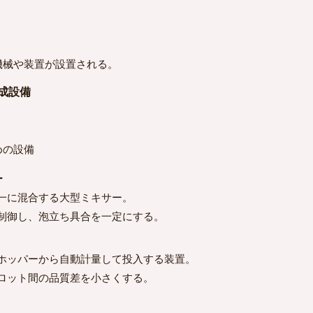
械や装置が設置される。
焼成設備
めの設備
ー
一に混合する大型ミキサー。
制御し、泡立ち具合を一定にする。
ホッパーから自動計量して投入する装置。
ロット間の品質差を小さくする。