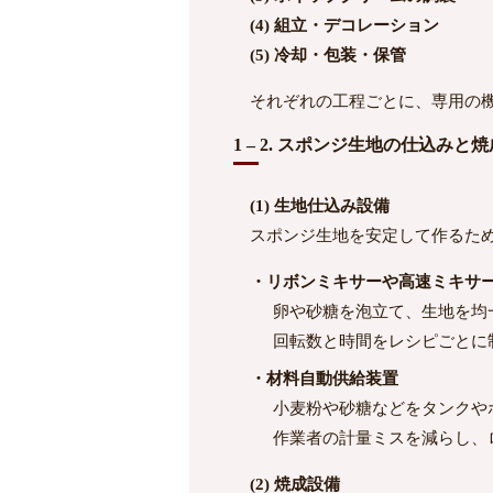
(4) 組立・デコレーション
(5) 冷却・包装・保管
それぞれの工程ごとに、専用の機
1 – 2. スポンジ生地の仕込みと
(1) 生地仕込み設備
スポンジ生地を安定して作るた
・リボンミキサーや高速ミキサ
卵や砂糖を泡立て、生地を均
回転数と時間をレシピごとに
・材料自動供給装置
小麦粉や砂糖などをタンクや
作業者の計量ミスを減らし、
(2) 焼成設備