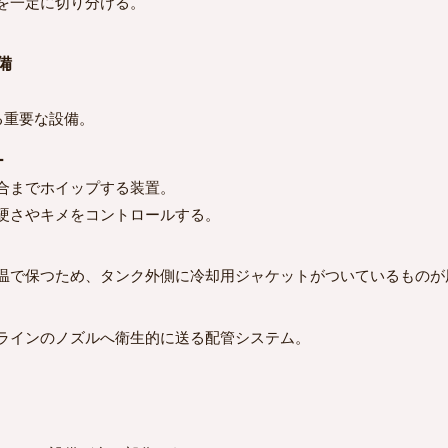
を一定に切り分ける。
備
重要な設備。
ー
合までホイップする装置。
硬さやキメをコントロールする。
で保つため、タンク外側に冷却用ジャケットがついているものが
ラインのノズルへ衛生的に送る配管システム。