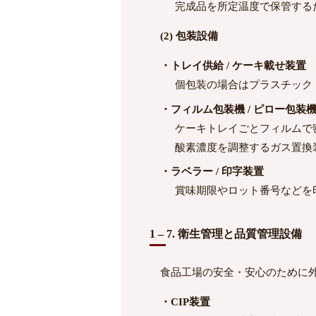
完成品を所定温度で保管する
(2) 包装設備
・トレイ供給 / ケーキ載せ装置
個包装の場合はプラスチック
・フィルム包装機 / ピロー包装
ケーキトレイごとフィルムで
酸素濃度を調整するガス置換
・ラベラー / 印字装置
賞味期限やロット番号などを
1 – 7. 衛生管理と品質管理設備
食品工場の安全・安心のために外
・CIP装置