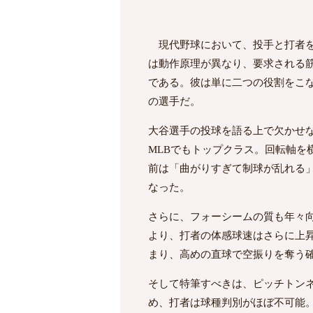
現代野球において、投手と打者を
は動作原理が異なり、要求される
である。彼は単に二つの役割をこな
の選手だ。
大谷選手の投球を語る上で欠かせな
MLBでもトップクラス。回転軸
前は「曲がりすぎて制球が乱れる
なった。
さらに、フォーシームの質も年々向
より、打者の体感球速はさらに上昇
まり、高めの直球で空振りを奪う
そして特筆すべきは、ピッチトン
め、打者は球種判別がほぼ不可能