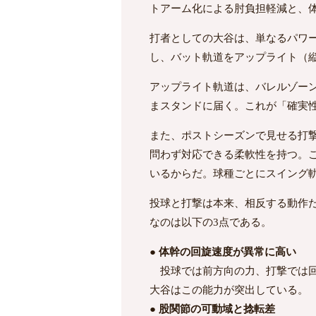
トアーム化による肘負担軽減と、
打者としての大谷は、単なるパワ
し、バット軌道をアップライト（
アップライト軌道は、バレルゾー
まスタンドに届く。これが「確実
また、ポストシーズンで見せる打撃は
問わず対応できる柔軟性を持つ。
いるからだ。球種ごとにスイング軌
投球と打撃は本来、相反する動作
なのは以下の3点である。
● 体幹の回旋速度が異常に高い
投球では前方向の力、打撃では回
大谷はこの能力が突出している。
● 股関節の可動域と捻転差