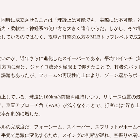
同時に成立させることは「理論上は可能でも、実際には不可能」
筋力・柔軟性・神経系の使い方も大きく違うからだ。しかし、その
しているのではなく、投球と打撃の双方をMLBトップレベルで成立
いのが、近年さらに進化したスイーパーである。平均18インチ（約
を横方向に傾け、ジャイロ成分を極限まで抑えたことで、打者のバッ
」課題もあったが、フォームの再現性向上により、ゾーン端からボ
上している。球速は160km/h前後を維持しつつ、リリース位置の
。垂直アプローチ角（VAA）が浅くなることで、打者には“浮き上
確率が劇的に増した。
ネルの完成度だ。フォーシーム、スイーパー、スプリットがホームベ
。手元で急激に変化するため、スイングの判断が遅れ、空振りや弱