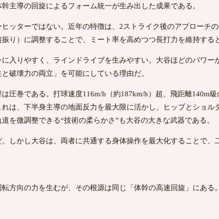
体幹主導の回旋によるフォーム統一が生み出した成果である。
ーヒッターではない。近年の特徴は、2ストライク後のアプローチ
縦振り）に調整することで、ミート率を高めつつ長打力を維持する
ンに入りやすく、ラインドライブを生みやすい。大谷ほどのパワー
性と破壊力の両立」を可能にしている理由だ。
圧巻である。打球速度116m/h（約187km/h）超、飛距離140
これは、下半身主導の地面反力を最大限に活かし、ヒップとショル
道を微調整できる“技術の柔らかさ”も大谷の大きな武器である。
だ。しかし大谷は、両者に共通する身体操作を最大化することで、
転方向の力を生むが、その根源は同じ「体幹の高速回旋」にある