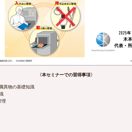
〈本セミナーでの習得事項〉
属異物の基礎知識
識
管理