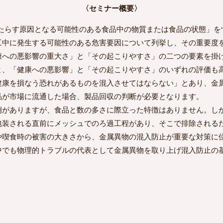
〈セミナー概要〉
たらす原因となる可能性のある食品中の物質または食品の状態」を
工中に発生する可能性のある危害要因について列挙し、その重要度
康への悪影響の重大さ」と「その起こりやすさ」の二つの要素を掛
と、「健康への悪影響」と「その起こりやすさ」のいずれの評価も
を損なう恐れがあるものを混入させてはならない」とあり、金属
品が市場に流通した場合、製品回収の判断が必要となります。
例がありますが、食品と数の多さに際立った特徴はありません。し
包装される直前にメッシュでのろ過工程があり、そこで排除される
や喫食時の被害の大きさから、金属異物の混入防止が重要な対策に
中でも物理的トラブルの代表として金属異物を取り上げ混入防止の