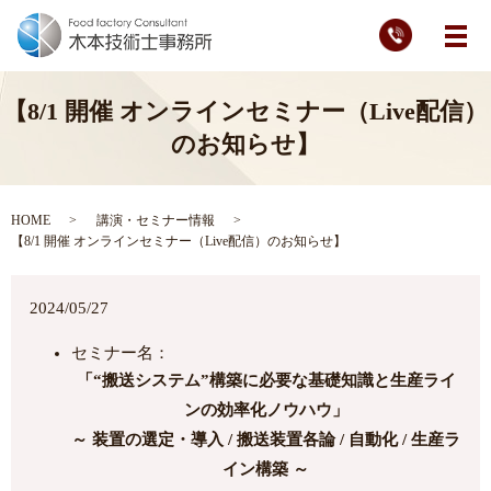
メ
【8/1 開催 オンラインセミナー（Live配信）
のお知らせ】
HOME
講演・セミナー情報
【8/1 開催 オンラインセミナー（Live配信）のお知らせ】
2024/05/27
セミナー名：
「“搬送システム”構築に必要な基礎知識と生産ライ
ンの効率化ノウハウ」
～ 装置の選定・導入 / 搬送装置各論 / 自動化 / 生産ラ
イン構築 ～