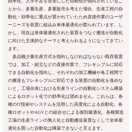
効率化、人手不足を背景にした自動化が指向されているこ
とから、多量生産、多量販売を考えた場合、生産工程の自
動化・効率化に重点が置かれていたため直接作業のユーザ
ーニーズを装置に組込み単体最適化が図られています。し
かし、現在は単体最適化された装置をつなぐ搬送が自動化
に向けた主体的なテーマと考えられるようになってきてい
ます。
多品種少量生産方式を指向しなければならない既存装置
では、加工・組立などの直接作業で、フレキシブルに対応
できる自動化を指向し、それぞれの加工機械や各工程間で
の搬送もフレキシブルに対応できる装置の自動化を進めな
いと、工場全体における生産ラインの自動化システム構築
によるロボット化での効率化は望めません。これらは、各
種のIT技術やシステムを活用した高度化による自動化、各
種ロボットやAGVとの組合せによる個別最適化、各種製造
工場の生産ラインの無人化と自動搬送装置なくして全体最
適化を図った自動化は構築できないと言えます。