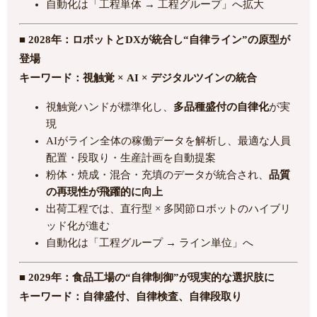
自動化は「工程単体 → 工程グループ」へ拡大
■ 2028年：ロボットとDXが統合し“自律ライン”の原型が
登場
キーワード：視触覚 × AI × デジタルツインの統合
視触覚ハンドが標準化し、
多品種盛付の自律化
が実
現
AIがライン全体の稼働データを解析し、最適な人員
配置・段取り・生産計画を自動提案
粉体・焼成・混合・充填のデータが統合され、
品質
の再現性が飛躍的に向上
出荷工程では、直行型 × 多関節ロボットのハイブリ
ッド化が進む
自動化は「工程グループ → ライン単位」へ
■ 2029年：食品工場の“自律制御”が現実的な選択肢に
キーワード：自律盛付、自律検査、自律段取り