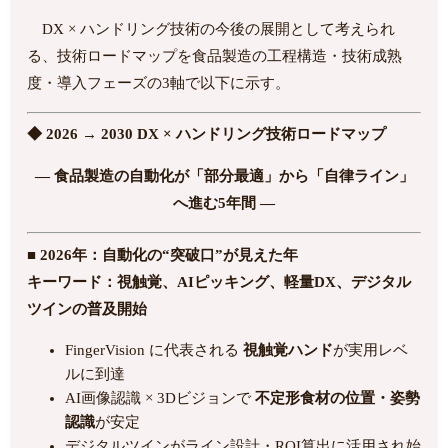
DX × ハンドリング技術の今後の展開として考えられ
る、技術ロードマップを食品製造の工程構造・技術成熟
度・導入フェーズの3軸で以下に示す。
◆ 2026 → 2030 DX × ハンドリング技術ロードマップ
― 食品製造の自動化が「部分最適」から「自律ライン」
へ進む5年間 ―
■ 2026年：自動化の“突破口”が見えた年
キーワード：視触覚、AIピッキング、軽量DX、デジタル
ツインの普及開始
FingerVision に代表される
視触覚ハンド
が実用レベ
ルに到達
AI画像認識 × 3Dビジョンで
不定形食材の位置・姿勢
認識
が安定
デジタルツインがライン設計・ROI算出に活用され始