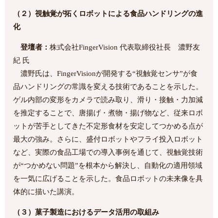
（２）視触覚が拓くロボットによる食品ハンドリングの進
化
登壇者：
株式会社FingerVision 代表取締役社長 濃野友
紀 氏
濃野氏は、FingerVisionが開発する“視触覚センサ”が食
品ハンドリングの常識を変える技術であることを示した。
ゲル内部の変形をカメラで読み取り、滑り・接触・力加減
を推定することで、唐揚げ・煮物・揚げ物など、従来ロボ
ットが苦手としてきた不定形食材を安定してつかめる点が
最大の強み。さらに、盛付ロボットやフライ投入ロボット
など、実際の食品工場での導入事例を通じて、視触覚技術
が“つかめない問題”を根本から解決し、自動化の適用領域
を一気に広げることを示した。食品ロボットの未来像を具
体的に描いた講演。
（３）菓子製造におけるデータ活用の取組み