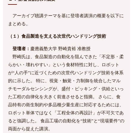
アーカイブ聴講テーマを基に登壇者講演の概要を以下に
まとめる。
（１）食品製造を支える次世代ハンドリング技術
登壇者：
慶應義塾大学 野崎貴裕 准教授
野崎氏は、食品製造の自動化を阻んできた「不定形・柔
らかい・壊れやすい」という食材特性に対し、ロボット
が“人の手”に近づくための次世代ハンドリング技術を体系
的に示した。 特に、視覚・触覚・力制御を統合したマル
チモーダルセンシングが、盛付・ピッキング・供給といっ
た工程の自律化を大きく前進させると指摘。 さらに、食
品特有の衛生制約や多品種少量生産に対応するためには、
ロボット単体ではなく「工程全体の再設計」が不可欠であ
ると強調した。 食品工場の自動化を“技術”と“現場要件”の
両面から捉えた講演。