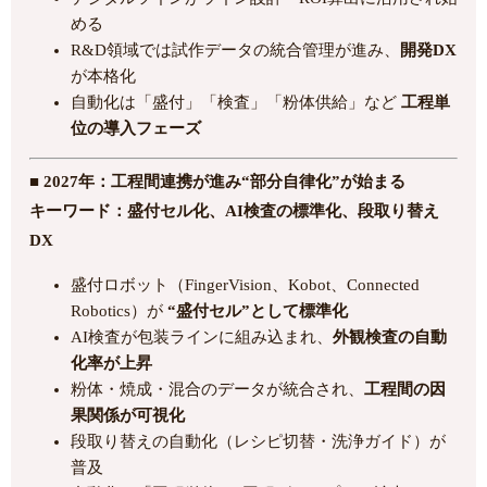
める
R&D領域では試作データの統合管理が進み、
開発DX
が本格化
自動化は「盛付」「検査」「粉体供給」など
工程単
位の導入フェーズ
■ 2027年：工程間連携が進み“部分自律化”が始まる
キーワード：盛付セル化、AI検査の標準化、段取り替え
DX
盛付ロボット（FingerVision、Kobot、Connected
Robotics）が
“盛付セル”として標準化
AI検査が包装ラインに組み込まれ、
外観検査の自動
化率が上昇
粉体・焼成・混合のデータが統合され、
工程間の因
果関係が可視化
段取り替えの自動化（レシピ切替・洗浄ガイド）が
普及