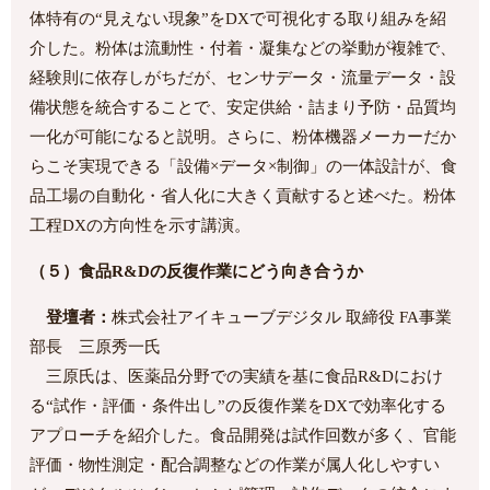
体特有の“見えない現象”をDXで可視化する取り組みを紹
介した。粉体は流動性・付着・凝集などの挙動が複雑で、
経験則に依存しがちだが、センサデータ・流量データ・設
備状態を統合することで、安定供給・詰まり予防・品質均
一化が可能になると説明。さらに、粉体機器メーカーだか
らこそ実現できる「設備×データ×制御」の一体設計が、食
品工場の自動化・省人化に大きく貢献すると述べた。粉体
工程DXの方向性を示す講演。
（５）食品R&Dの反復作業にどう向き合うか
登壇者：
株式会社アイキューブデジタル 取締役 FA事業
部長 三原秀一氏
三原氏は、医薬品分野での実績を基に食品R&Dにおけ
る“試作・評価・条件出し”の反復作業をDXで効率化する
アプローチを紹介した。食品開発は試作回数が多く、官能
評価・物性測定・配合調整などの作業が属人化しやすい