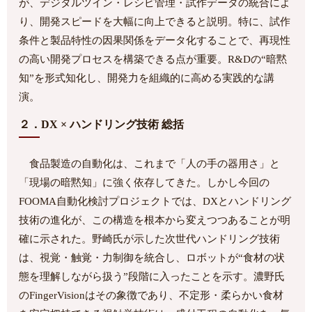
が、デジタルツイン・レシピ管理・試作データの統合によ
り、開発スピードを大幅に向上できると説明。特に、試作
条件と製品特性の因果関係をデータ化することで、再現性
の高い開発プロセスを構築できる点が重要。R&Dの“暗黙
知”を形式知化し、開発力を組織的に高める実践的な講
演。
２．DX × ハンドリング技術 総括
食品製造の自動化は、これまで「人の手の器用さ」と
「現場の暗黙知」に強く依存してきた。しかし今回の
FOOMA自動化検討プロジェクトでは、DXとハンドリング
技術の進化が、この構造を根本から変えつつあることが明
確に示された。野崎氏が示した次世代ハンドリング技術
は、視覚・触覚・力制御を統合し、ロボットが“食材の状
態を理解しながら扱う”段階に入ったことを示す。濃野氏
のFingerVisionはその象徴であり、不定形・柔らかい食材