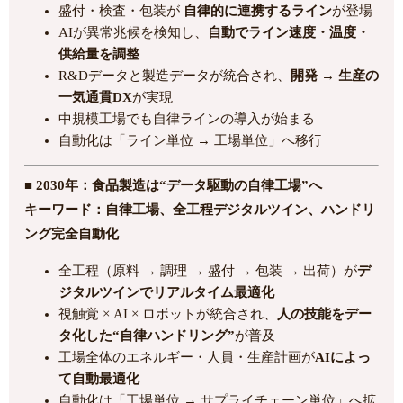
盛付・検査・包装が
自律的に連携するライン
が登場
AIが異常兆候を検知し、
自動でライン速度・温度・
供給量を調整
R&Dデータと製造データが統合され、
開発 → 生産の
一気通貫DX
が実現
中規模工場でも自律ラインの導入が始まる
自動化は「ライン単位 → 工場単位」へ移行
■ 2030年：食品製造は“データ駆動の自律工場”へ
キーワード：自律工場、全工程デジタルツイン、ハンドリ
ング完全自動化
全工程（原料 → 調理 → 盛付 → 包装 → 出荷）が
デ
ジタルツインでリアルタイム最適化
視触覚 × AI × ロボットが統合され、
人の技能をデー
タ化した“自律ハンドリング”
が普及
工場全体のエネルギー・人員・生産計画が
AIによっ
て自動最適化
自動化は「工場単位 → サプライチェーン単位」へ拡