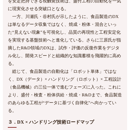
を安定把持できる視触覚技術は、盛付工程の自動化を一気
に現実化させる突破口となる。
一方、川瀬氏・谷村氏が示したように、食品製造のDX
は単なるデータ収集ではなく、焼成・粉体・混合といっ
た“見えない現象”を可視化し、品質の再現性と工程安定化
を実現する基盤技術へと進化している。さらに三原氏が指
摘したR&D領域のDXは、試作・評価の反復作業をデジタ
ル化し、開発スピードと組織的な知識蓄積を飛躍的に高め
る。
総じて、食品製造の自動化は「ロボット単体」ではな
く、DX（データ）× ハンドリング（ロボット）× 工程設計
（食品機械）の三位一体で進むフェーズに入った。これに
より、盛付・検査・粉体供給・焼成・R&Dまで、食品製造
のあらゆる工程が“データに基づく自律化”へ向かってい
る。
３．DX × ハンドリング技術ロードマップ