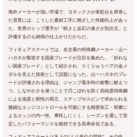
海外メーカーが強い市場で、ヨネックスが表彰台を席巻し
た背景には、こうした素材工学に根ざした性能向上があっ
た。世界のトップ選手が「軽さと反応の速さが別次元」と
評価するのも納得の仕上がりだからだ。
フィギュアスケートでは、名古屋の特殊鋼メーカー・山一
ハガネが製造する国産ブレードが注目を集めた。「折れな
い国産ブレード」として紹介され、りくりゅうペアの金メ
ダルを支えた技術として話題になった。山一ハガネのブレ
ードが評価される理由は、ジャンプ着氷時の衝撃に耐えつ
つ、しなやかさを保つことで刃こぼれを防ぐ高純度特殊鋼
による強度と靭性の両立、ステップやスピンで求められる
微細なエッジコントロールを可能にする精密加工・研磨に
よるエッジの均一性、摩耗しにくく、シーズンを通して安
定したパフォーマンスを維持できる長寿命化である。
フィギュアスケートは氷上の“ミリ単位の競技”。その中