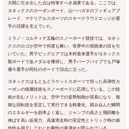
大限に引き出した点は特筆すべき成果である。ここでは、
ヨネックスのカーボンボード、山一ハガネのフィギュアブ
レード、マテリアルスポーツのスキークラウドエッジが選
手の活躍を支えていた。
ミラノ・コルティナ五輪のスノーボード競技では、ヨネッ
クスのロゴが空中で何度も舞い、世界中の視聴者の目を引
いていた。男子ビッグエアでは木村葵来選手がヨネックス
製ボードで金メダルを獲得し、男子ハーフパイプでも戸塚
優斗選手が同社のボードで頂点に立った。
ヨネックスはもともとラケットスポーツで培った高弾性カ
ーボンの積層技術をスノーボードに応用している。この技
術が生むメリットは、空中での姿勢制御が容易になり、複
雑な回転技を安定して実行できる軽量化、踏み込んだ瞬間
のエネルギーを効率よく返し、ジャンプの高さと飛距離を
伸ばす高い反発力、高速滑走時の安定性とトリック時の操
作性を両立してねじれ剛性の最適化が図られている。